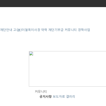
재단안내
고(故)이철옥이사장 약력
재단기부금
커뮤니티
장학사업
커뮤니티
공지사항
보도자료
갤러리