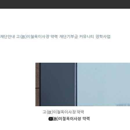
재단안내
고(故)이철옥이사장 약력
재단기부금
커뮤니티
장학사업
고(故)이철옥이사장 약력
고(故)이철옥이사장 약력