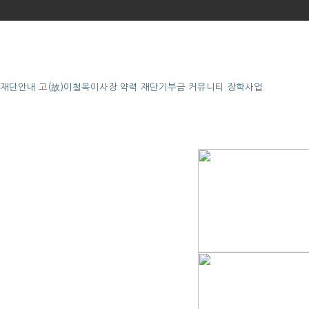
재단안내
고(故)이철옥이사장 약력
재단기부금
커뮤니티
장학사업