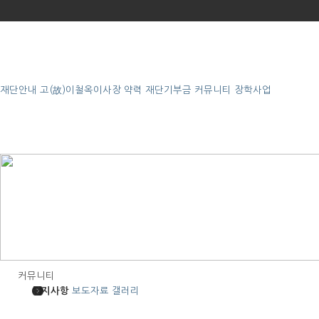
재단안내
고(故)이철옥이사장 약력
재단기부금
커뮤니티
장학사업
커뮤니티
공지사항
보도자료
갤러리